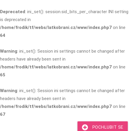
Deprecated
: ini_set(): session.sid_bits_per_character INI setting
is deprecated in
/home/frodik/tf/webs/latkobrani.cz/www/index.php7
on line
64
Warning
: ini_set(): Session ini settings cannot be changed after
headers have already been sent in
/home/frodik/tf/webs/latkobrani.cz/www/index.php7
on line
65
Warning
: ini_set(): Session ini settings cannot be changed after
headers have already been sent in
/home/frodik/tf/webs/latkobrani.cz/www/index.php7
on line
67
POCHLUBIT SE