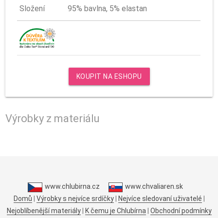
Složení
95% bavlna, 5% elastan
Hračka
kočka
KOUPIT NA ESHOPU
#Hračky
@Pavlína
Výrobky z materiálu
Š.
www.chlubirna.cz
www.chvaliaren.sk
Domů
|
Výrobky s nejvíce srdíčky
|
Nejvíce sledovaní uživatelé
|
Nejoblíbenější materiály
|
K čemu je Chlubírna
|
Obchodní podmínky