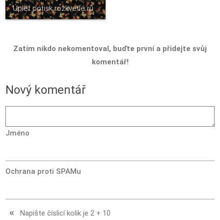
Úplet potisk rozkvetlé růže na černé
Zatím nikdo nekomentoval, buďte první a přidejte svůj
komentář!
Nový komentář
Jméno
Ochrana proti SPAMu
«
Napište číslicí kolik je
2
+
10