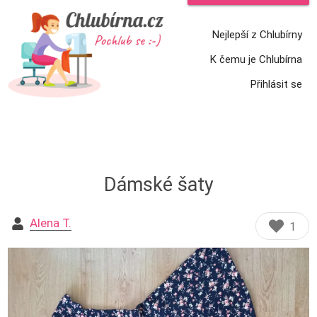
Nejlepší z Chlubírny
K čemu je Chlubírna
Přihlásit se
Dámské šaty
Alena T.
1