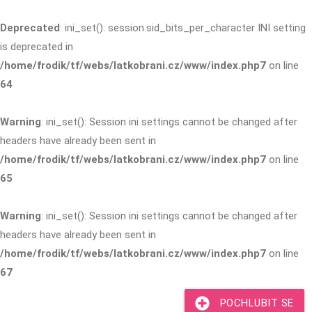
Deprecated
: ini_set(): session.sid_bits_per_character INI setting
is deprecated in
/home/frodik/tf/webs/latkobrani.cz/www/index.php7
on line
64
Warning
: ini_set(): Session ini settings cannot be changed after
headers have already been sent in
/home/frodik/tf/webs/latkobrani.cz/www/index.php7
on line
65
Warning
: ini_set(): Session ini settings cannot be changed after
headers have already been sent in
/home/frodik/tf/webs/latkobrani.cz/www/index.php7
on line
67
POCHLUBIT SE