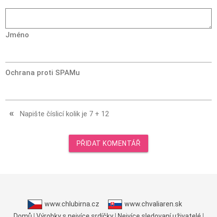
Jméno
Ochrana proti SPAMu
«
Napište číslicí kolik je
7
+
12
PŘIDAT KOMENTÁŘ
www.chlubirna.cz
www.chvaliaren.sk
Domů
|
Výrobky s nejvíce srdíčky
|
Nejvíce sledovaní uživatelé
|