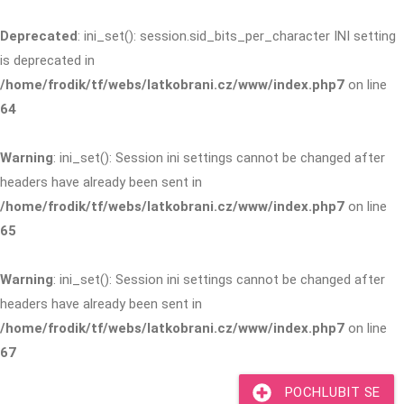
Deprecated
: ini_set(): session.sid_bits_per_character INI setting
is deprecated in
/home/frodik/tf/webs/latkobrani.cz/www/index.php7
on line
64
Warning
: ini_set(): Session ini settings cannot be changed after
headers have already been sent in
/home/frodik/tf/webs/latkobrani.cz/www/index.php7
on line
65
Warning
: ini_set(): Session ini settings cannot be changed after
headers have already been sent in
/home/frodik/tf/webs/latkobrani.cz/www/index.php7
on line
67
POCHLUBIT SE