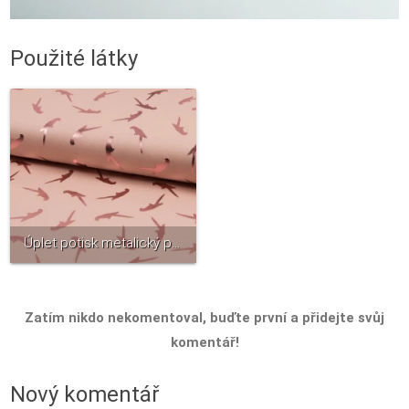
Použité látky
Úplet potisk metalický papoušek na starorůžové
Zatím nikdo nekomentoval, buďte první a přidejte svůj
komentář!
Nový komentář