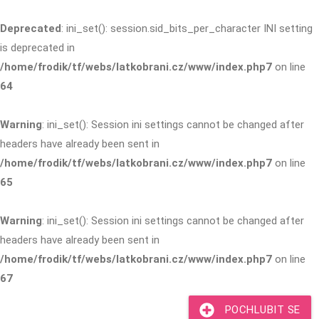
Deprecated
: ini_set(): session.sid_bits_per_character INI setting
is deprecated in
/home/frodik/tf/webs/latkobrani.cz/www/index.php7
on line
64
Warning
: ini_set(): Session ini settings cannot be changed after
headers have already been sent in
/home/frodik/tf/webs/latkobrani.cz/www/index.php7
on line
65
Warning
: ini_set(): Session ini settings cannot be changed after
headers have already been sent in
/home/frodik/tf/webs/latkobrani.cz/www/index.php7
on line
67
POCHLUBIT SE