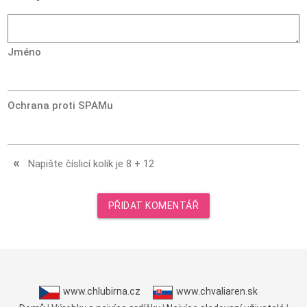
Jméno
Ochrana proti SPAMu
«
Napište číslicí kolik je
8
+
12
PŘIDAT KOMENTÁŘ
www.chlubirna.cz
www.chvaliaren.sk