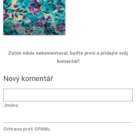
Teplákovina potisk modro- fialové květiny na bílé
Zatím nikdo nekomentoval, buďte první a přidejte svůj
komentář!
Nový komentář
Jméno
Ochrana proti SPAMu