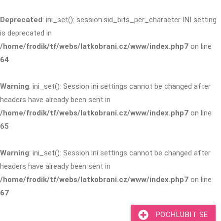
Deprecated
: ini_set(): session.sid_bits_per_character INI setting
is deprecated in
/home/frodik/tf/webs/latkobrani.cz/www/index.php7
on line
64
Warning
: ini_set(): Session ini settings cannot be changed after
headers have already been sent in
/home/frodik/tf/webs/latkobrani.cz/www/index.php7
on line
65
Warning
: ini_set(): Session ini settings cannot be changed after
headers have already been sent in
/home/frodik/tf/webs/latkobrani.cz/www/index.php7
on line
67
POCHLUBIT SE